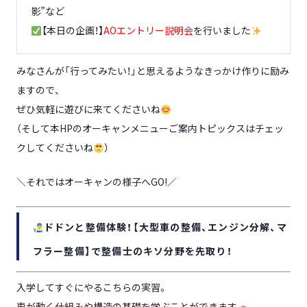
影”など
【本日の企画！】
AOエントリー説明会
を行いました
みなさんが「行ってみたい！」と思えるようなきっかけ作りに励み
ますので、
ぜひ気軽に遊びに来てくださいね
（そして本HPのオーキャンメニューご案内トピックスはチェッ
クしてくださいね
）
＼それではオーキャンの様子へGO!／
ドドンと整備体験！【大型車の整備、エンジン分解、マ
フラー整備】で整備士のキソ分野を先取り！
入学してすぐにやるこちらの実習。
車が動く仕組みや構造の基礎を学ぶことができます