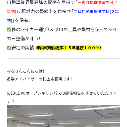
自動車業界最高峰の資格を目指す「
一級自動車整備学科(４
」、即戦力の整備士を目指す「
年制)
二級自動車整備学科(２年
」を保有。
制)
夢のマイカー通学！＆プロの工具や機材を使ってマイ
カー整備が叶う！
安定の実績！
年内就職内定率１５年連続１００％！
みなさんこんにちは！
進学アドバイザーの村上＆長嶋です！
6/13(土)のオープンキャンパスの開催報告をさせていただきま
す