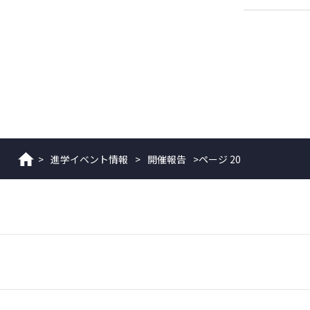
>
進学イベント情報
>
開催報告
>
ページ 20
ホーム