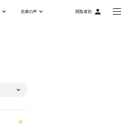
person
先輩の声
閲覧者別